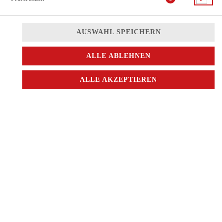
AUSWAHL SPEICHERN
ALLE ABLEHNEN
ALLE AKZEPTIEREN
JETZT BESTELLEN
© 2026
China City
Impressum
Datenschutz
Datenschutzeinstellungen
Barrierefreiheit
AGB
Lieferdienstsoftware und Webshop von
SIDES