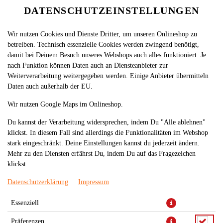
DATENSCHUTZEINSTELLUNGEN
Wir nutzen Cookies und Dienste Dritter, um unseren Onlineshop zu
betreiben. Technisch essenzielle Cookies werden zwingend benötigt,
damit bei Deinem Besuch unseres Webshops auch alles funktioniert. Je
nach Funktion können Daten auch an Diensteanbieter zur
Weiterverarbeitung weitergegeben werden. Einige Anbieter übermitteln
Daten auch außerhalb der EU.
PASSWORT VERGESSEN
Wir nutzen Google Maps im Onlineshop.
Du kannst der Verarbeitung widersprechen, indem Du "Alle ablehnen"
Gib Deine E-Mail-Adresse ein und wir schicken Dir einen Link zum
klickst. In diesem Fall sind allerdings die Funktionalitäten im Webshop
Zurücksetzen Deines Passworts.
stark eingeschränkt. Deine Einstellungen kannst du jederzeit ändern.
Mehr zu den Diensten erfährst Du, indem Du auf das Fragezeichen
klickst.
Datenschutzerklärung
Impressum
Essenziell
Präferenzen