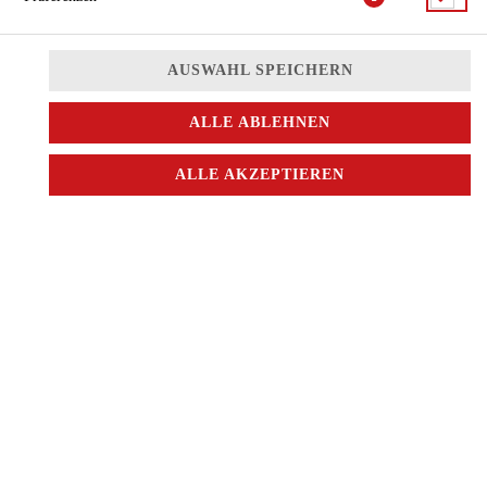
AUSWAHL SPEICHERN
ALLE ABLEHNEN
ALLE AKZEPTIEREN
© 2026
China City
Impressum
Datenschutz
Datenschutzeinstellungen
Barrierefreiheit
AGB
Lieferdienstsoftware und Webshop von
SIDES