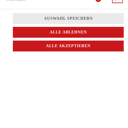
AUSWAHL SPEICHERN
ALLE ABLEHNEN
ALLE AKZEPTIEREN
Chop - Suey mit verschiedenem Gemüse
JETZT BESTELLEN
© 2026
China City
Impressum
Datenschutz
Datenschutzeinstellungen
Barrierefreiheit
AGB